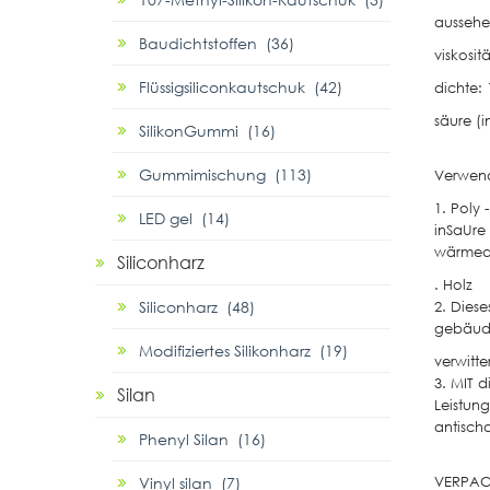
aussehe
Baudichtstoffen (36)
viskosit
Flüssigsiliconkautschuk (42)
dichte:
säure (
SilikonGummi (16)
Gummimischung (113)
Verwen
1. Poly 
LED gel (14)
inSaUre 
wärmedä
Siliconharz
. Holz
Siliconharz (48)
2. Dies
gebäude
Modifiziertes Silikonharz (19)
verwitte
3. MIT d
Silan
Leistung
antischa
Phenyl Silan (16)
Vinyl silan (7)
VERPA