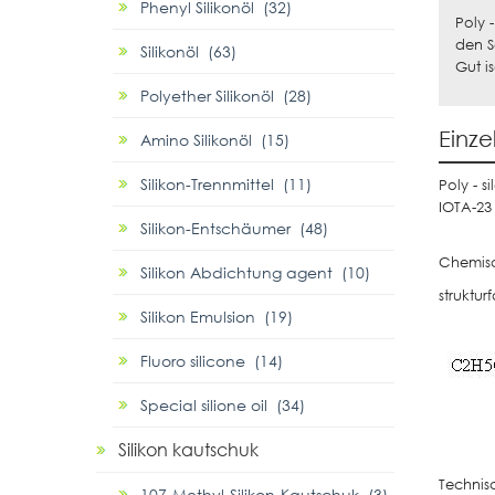
Phenyl Silikonöl (32)
Poly 
den S
Silikonöl (63)
Gut i
Polyether Silikonöl (28)
Einze
Amino Silikonöl (15)
Silikon-Trennmittel (11)
Poly - s
IOTA-23
Silikon-Entschäumer (48)
Chemisc
Silikon Abdichtung agent (10)
struktur
Silikon Emulsion (19)
Fluoro silicone (14)
Special silione oil (34)
Silikon kautschuk
Technis
107-Methyl-Silikon-Kautschuk (3)