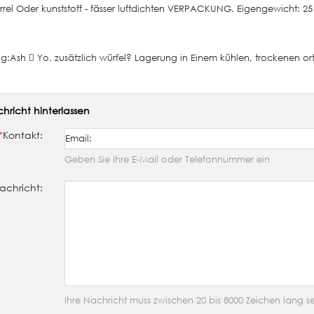
arrel Oder kunststoff - fässer luftdichten VERPACKUNG. Eigengewicht: 25
g:Ash  Yo, zusätzlich würfel? Lagerung in Einem kühlen, trockenen or
hricht hinterlassen
*
Kontakt:
Geben Sie Ihre E-Mail oder Telefonnummer ein
achricht:
Ihre Nachricht muss zwischen 20 bis 8000 Zeichen lang se