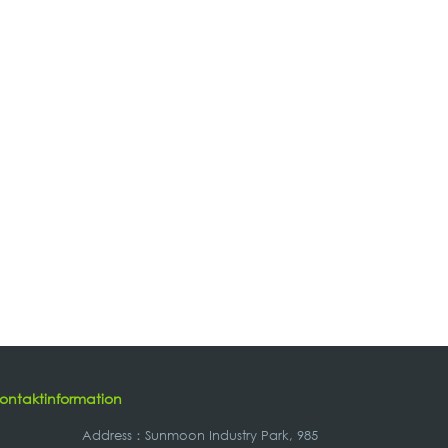
ontaktinformation
Address
：
Sunmoon Industry Park, 985