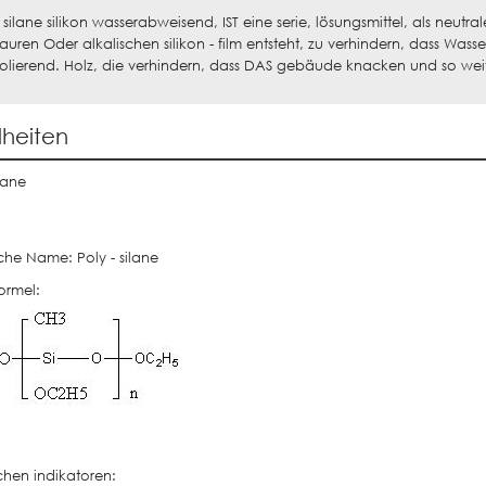
- silane silikon wasserabweisend, IST eine serie, lösungsmittel, als neutr
auren Oder alkalischen silikon - film entsteht, zu verhindern, dass Was
solierend. Holz, die verhindern, dass DAS gebäude knacken und so weit
lheiten
ilane
he Name: Poly - silane
formel:
chen indikatoren: