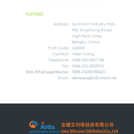
Kontakt
Address
：
Sunmoon Industry Park,
985 Xingzhong Road,
High-Tech Zone,
Bengbu China
Post Code：
233000
Contact：
Allen Wang
Telephone：
0086-552-3827158
Fax：
0086-552-3822922
：
Mob./What'sapp/Wechat
0086-15255290433
Email：
allenwang@siliconeoil.net