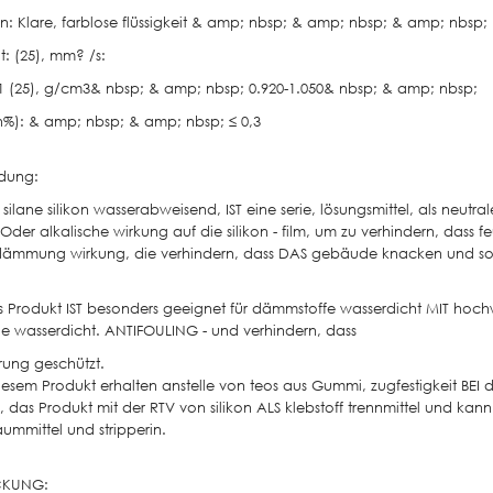
n: Klare, farblose flüssigkeit & amp; nbsp; & amp; nbsp; & amp; nbs
ät: (25), mm? /s:
 1 (25), g/cm3& nbsp; & amp; nbsp; 0.920-1.050& nbsp; & amp; nbsp;
in%): & amp; nbsp; & amp; nbsp; ≤ 0,3
dung:
- silane silikon wasserabweisend, IST eine serie, lösungsmittel, als neut
Oder alkalische wirkung auf die silikon - film, um zu verhindern, dass f
mmung wirkung, die verhindern, dass DAS gebäude knacken und so 
es Produkt IST besonders geeignet für dämmstoffe wasserdicht MIT hoch
 wasserdicht. ANTIFOULING - und verhindern, dass
rung geschützt.
iesem Produkt erhalten anstelle von teos aus Gummi, zugfestigkeit BEI de
, das Produkt mit der RTV von silikon ALS klebstoff trennmittel und kann
ummittel und stripperin.
CKUNG: