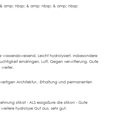
p; & amp; nbsp; & amp; nbsp; & amp; nbsp;
rale wasserabweisend. Leicht hydrolysiert, insbesondere
euchtigkeit eindringen. Luft. Gegen verwitterung. Gute
weiter.
wertigen Architektur,. Erhaltung und permanenten
hnung silikat - ALS essigsäure die silikon - Gute
 weitere hydrolyse Gut aus, sehr gut.