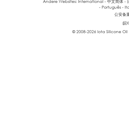
Andere Websites:
International
-
中文简体
-
-
Português
-
It
公安备案号
皖I
© 2008-2026 Iota Silicone Oil