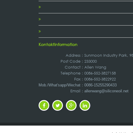
Kontaktinformation
Address
：
Sunmoon Industry Park, 
Post Code：
233000
Contact：
Allen Wang
Telephone：
0086-552-3827158
Fax：
0086-552-3822922
：
Mob./What'sapp/Wechat
0086-15255290433
Email：
allenwang@siliconeoil.net