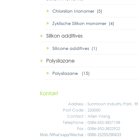
Chlorsilan Monomer (5)
Zyklische Silikon monomer (4)
Silikon additives
Silicone additives (1)
Polysilazane
Polysilazane (15)
Kontakt
Address
：
Sunmoon Industry Park, 
Post Code：
233000
Contact：
Allen Wang
Telephone：
0086-552-3827158
Fax：
0086-552-3822922
：
Mob./What'sapp/Wechat
0086-15255290433