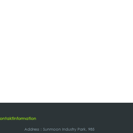
ontaktinformation
Address
：
Sunmoon Industry Park, 985