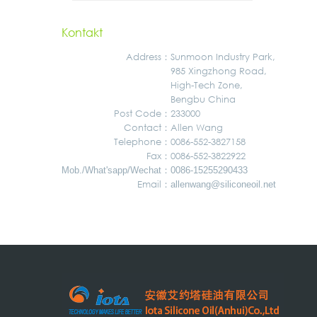
Kontakt
Address
：
Sunmoon Industry Park,
985 Xingzhong Road,
High-Tech Zone,
Bengbu China
Post Code：
233000
Contact：
Allen Wang
Telephone：
0086-552-3827158
Fax：
0086-552-3822922
：
Mob./What'sapp/Wechat
0086-15255290433
Email：
allenwang@siliconeoil.net