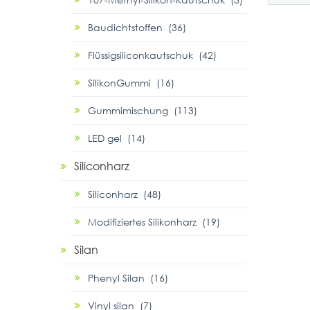
Baudichtstoffen (36)
Flüssigsiliconkautschuk (42)
SilikonGummi (16)
Gummimischung (113)
LED gel (14)
Siliconharz
Siliconharz (48)
Modifiziertes Silikonharz (19)
Silan
Phenyl Silan (16)
Vinyl silan (7)