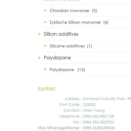
Chlorsilan Monomer (5)
Zyklische Silikon monomer (4)
Silikon additives
Silicone additives (1)
Polysilazane
Polysilazane (15)
Kontakt
Address
：
Sunmoon Industry Park, 
Post Code：
233000
Contact：
Allen Wang
Telephone：
0086-552-3827158
Fax：
0086-552-3822922
：
Mob./What'sapp/Wechat
0086-15255290433