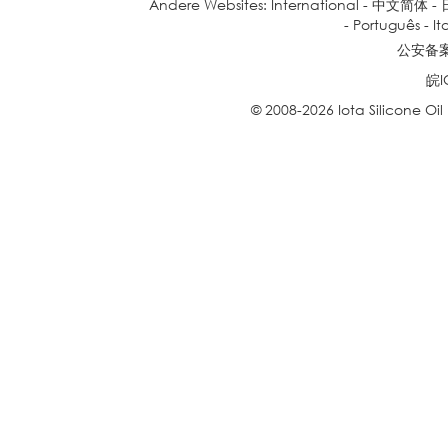
Andere Websites:
International
-
中文简体
-
-
Português
-
It
公安备案号
皖I
© 2008-2026 Iota Silicone Oil