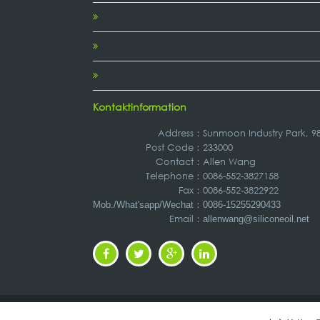
Kontaktinformation
Address
：
Sunmoon Industry Park, 
Post Code：
233000
Contact：
Allen Wang
Telephone：
0086-552-3827158
Fax：
0086-552-3822922
：
Mob./What'sapp/Wechat
0086-15255290433
Email：
allenwang@siliconeoil.net