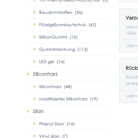
Baudichtstoffen (36)
Flüssigsiliconkautschuk (42)
Verzwe
13541 
SilikonGummi (16)
Mehr 
Gummimischung (113)
LED gel (14)
Siliconharz
Rückst
synerg
Siliconharz (48)
Mehr 
Modifiziertes Silikonharz (19)
Silan
Phenyl Silan (16)
Vinyl silan (7)