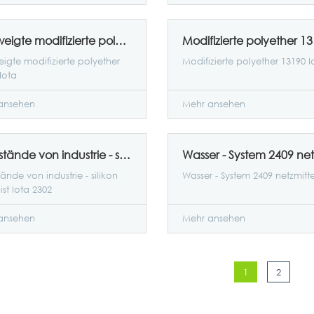
Verzweigte modifizierte polyether 13541 Iota
igte modifizierte polyether
Modifizierte polyether 13190 I
Iota
ansehen
Mehr ansehen
Rückstände von industrie - silikon synergist Iota 2302
ände von industrie - silikon
Wasser - System 2409 netzmitte
ist Iota 2302
ansehen
Mehr ansehen
1
2