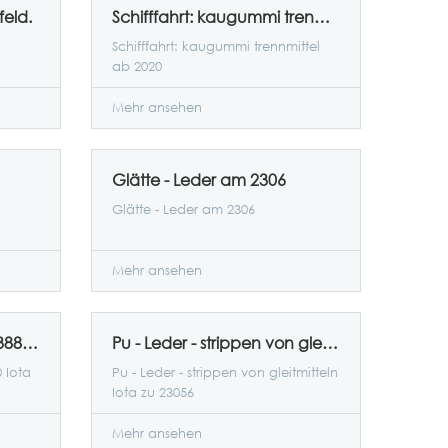
feld.
Schifffahrt: kaugummi trennmittel ab 2020
Schifffahrt: kaugummi trennmittel
ab 2020
Mehr ansehen
Glätte - Leder am 2306
Glätte - Leder am 2306
Mehr ansehen
Wasser fühlen, Agent 23388-60 Iota
Pu - Leder - strippen von gleitmitteln Iota zu 23056
 Iota
Pu - Leder - strippen von gleitmitteln
Iota zu 23056
Mehr ansehen