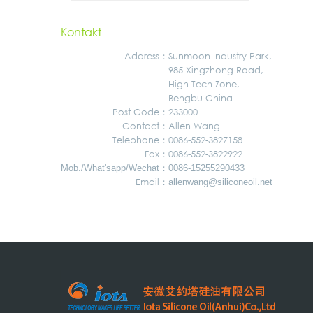
Kontakt
Address
：
Sunmoon Industry Park,
985 Xingzhong Road,
High-Tech Zone,
Bengbu China
Post Code：
233000
Contact：
Allen Wang
Telephone：
0086-552-3827158
Fax：
0086-552-3822922
：
Mob./What'sapp/Wechat
0086-15255290433
Email：
allenwang@siliconeoil.net