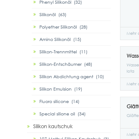
Phenyl Silikonöl (32)
Silikonöl (63)
Polyether Silikonöl (28)
Mehr 
Amino Silikonöl (15)
Silikon-Trennmittel (11)
Silikon-Entschäumer (48)
Wasser
Iota
Silikon Abdichtung agent (10)
Mehr 
Silikon Emulsion (19)
Fluoro silicone (14)
Glätt
Special silione oil (34)
Glätte
Silikon kautschuk
Mehr 
107-Methyl-Silikon-Kautschuk (3)