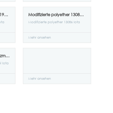
Modifizierte polyether 13190 Iota
Modifizierte polyether 13086 Iota
ota
Modifizierte polyether 13086 Iota
Mehr ansehen
Wasser - System 2409 netzmittel Iota
l Iota
Mehr ansehen