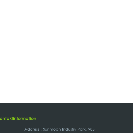
ontaktinformation
Address
：
Sunmoon Industry Park, 985