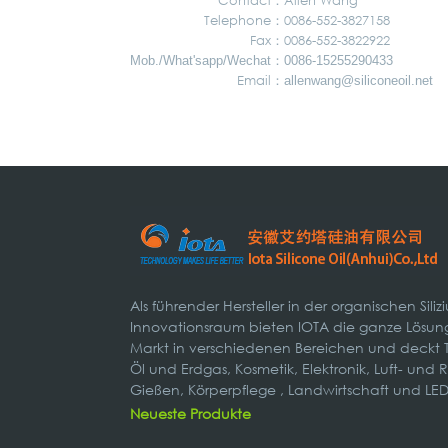
Contact：
Allen Wang
Telephone：
0086-552-3827158
Fax：
0086-552-3822922
：
Mob./What'sapp/Wechat
0086-15255290433
Email：
allenwang@siliconeoil.net
Als führender Hersteller in der organischen Sili
Innovationsraum bieten IOTA die ganze Lösung
Markt in verschiedenen Bereichen und deckt T
Öl und Erdgas, Kosmetik, Elektronik, Luft- und
Gießen, Körperpflege , Landwirtschaft und LED
Neueste Produkte