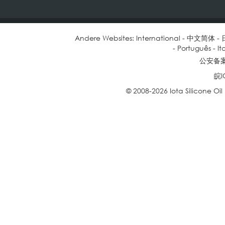
Andere Websites:
International
-
中文简体
-
-
Português
-
It
公安备案号
皖I
© 2008-2026 Iota Silicone Oil