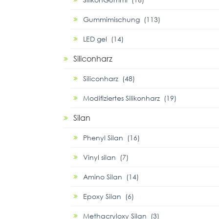
Gummimischung (113)
LED gel (14)
Siliconharz
Siliconharz (48)
Modifiziertes Silikonharz (19)
Silan
Phenyl Silan (16)
Vinyl silan (7)
Amino Silan (14)
Epoxy Silan (6)
Methacryloxy Silan (3)